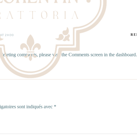
RE
 AT 2H30
d deleting comments, please visit the Comments screen in the dashboard.
gatoires sont indiqués avec
*