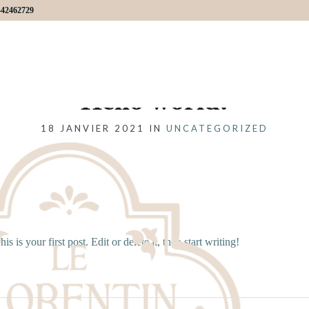
442462729
Hello world!
18 JANVIER 2021 IN
UNCATEGORIZED
his is your first post. Edit or delete it, then start writing!