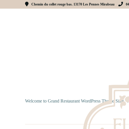
Chemin du collet rouge bas. 13170 Les Pennes Mirabeau
0
Welcome to
Grand Restaurant WordPress Theme Sites
. T